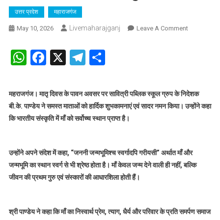
उत्तर प्रदेश
महाराजगंज
Livemaharajganj
On
May 10, 2026
Leave A Comment
मातृ
दिवस
WhatsApp
Facebook
X
Telegram
Share
पर
सावित्री
पब्लिक
महराजगंज। मातृ दिवस के पावन अवसर पर सावित्री पब्लिक स्कूल ग्रुप के निदेशक
स्कूल
बी.के. पाण्डेय ने समस्त माताओं को हार्दिक शुभकामनाएं एवं सादर नमन किया। उन्होंने कहा
ग्रुप
कि भारतीय संस्कृति में माँ को सर्वोच्च स्थान प्राप्त है।
के
निदेशक
बी.के.
पाण्डेय
उन्होंने अपने संदेश में कहा, “जननी जन्मभूमिश्च स्वर्गादपि गरीयसी” अर्थात माँ और
ने
जन्मभूमि का स्थान स्वर्ग से भी श्रेष्ठ होता है। माँ केवल जन्म देने वाली ही नहीं, बल्कि
दी
जीवन की प्रथम गुरु एवं संस्कारों की आधारशिला होती हैं।
शुभकामनाएं
श्री पाण्डेय ने कहा कि माँ का निस्वार्थ प्रेम, त्याग, धैर्य और परिवार के प्रति समर्पण समाज