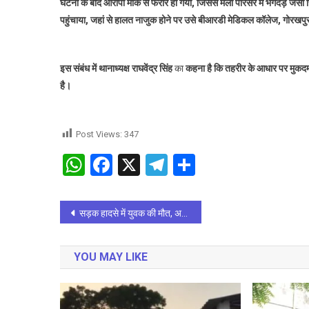
घटना के बाद आरोपी मौके से फरार हो गया, जिससे मेला परिसर में भगदड़ जैसी 
पहुंचाया, जहां से हालत नाजुक होने पर उसे बीआरडी मेडिकल कॉलेज, गोरखपुर
इस संबंध में थानाध्यक्ष राघवेंद्र सिंह
का
कहना है कि तहरीर के आधार पर मुकदमा 
है।
Post Views:
347
WhatsApp
Facebook
X
Telegram
Share
Post
सड़क हादसे में युवक की मौत, अज्ञात वाहन की टक्कर से गई जान
navigation
YOU MAY LIKE