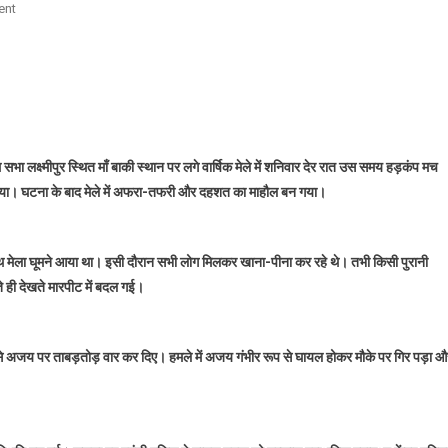
On
ent
रामनवमी
मेले
में
खूनी
झड़प:
दोस्त
 सभा लक्ष्मीपुर स्थित माँ बाकी स्थान पर लगे वार्षिक मेले में शनिवार देर रात उस समय हड़कंप मच
ने
दिया। घटना के बाद मेले में अफरा-तफरी और दहशत का माहौल बन गया।
ही
युवक
पर
चाकू
 मेला घूमने आया था। इसी दौरान सभी लोग मिलकर खाना-पीना कर रहे थे। तभी किसी पुरानी
से
 ही देखते मारपीट में बदल गई।
किया
हमला,
हालत
चाकू से अजय पर ताबड़तोड़ वार कर दिए। हमले में अजय गंभीर रूप से घायल होकर मौके पर गिर पड़ा 
गंभीर