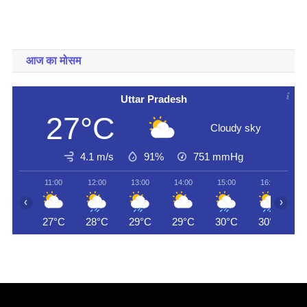
आज का मोसम
Uttar Pradesh
27°C
Cloudy sky
4.1 m/s
91%
751
mmHg
11:00
12:00
13:00
14:00
15:00
16:00
‹
›
27°C
28°C
29°C
29°C
30°C
30°C