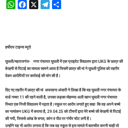
के
WhatsApp
Facebook
X
Telegram
Share
एक
निजी
विद्यालय
में
UKG
छात्र
की
हर्षोदय टाइम्स ब्यूरो
बेरहमी
से
घुघली/महराजगंज- नगर पंचायत घुघली में एक प्राइवेट विद्यालय द्वारा UKG के छात्र की
पिटाई,
बेरहमी से पिटाई का मामला सामने आया है जिसमें छात्र की मां ने घुघली पुलिस को तहरीर
छात्र
देकर आरोपियों पर कार्रवाई की मांग की है।
की
मां
दिए गए तहरीर में छात्र की मां अफसाना अंसारी ने लिखा है कि वह घुघली नगर पंचायत के
तहरीर
वार्ड नम्बर 11 की रहने वाली है, उनका लड़का मोहम्मद अली खान घुघली नगर पंचायत
लेकर
स्थित एक निजी विद्यालय में पढ़ता है।स्कूल पर आरोप लगाते हुए कहा कि वह अपने बच्चे
पहुंची
का नामांकन UKG में कराया है, 29.04.25 को टीचरों द्वारा मेरे बच्चे की बेरहमी से पिटाई
थाने
की गयी, जिससे आंख के बगल, कांन व पीठ पर गंभीर चोट लगी है।
उन्होंने यह भी आरोप लगाया है कि जब वह स्कूल से इस मामले में बातचीत करनी चाही तो