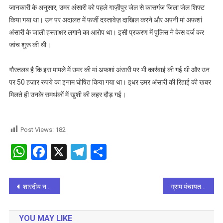
रिहा
जानकारी के अनुसार, उमर अंसारी को पहले गाज़ीपुर जेल से कासगंज जिला जेल शिफ्ट
किया गया था। उन पर अदालत में फर्जी दस्तावेज़ दाखिल करने और अपनी मां अफशां
अंसारी के जाली हस्ताक्षर लगाने का आरोप था। इसी प्रकरण में पुलिस ने केस दर्ज कर
जांच शुरू की थी।
गौरतलब है कि इस मामले में उमर की मां अफशां अंसारी पर भी कार्रवाई की गई थी और उन
पर 50 हज़ार रुपये का इनाम घोषित किया गया था। इधर उमर अंसारी की रिहाई की खबर
मिलते ही उनके समर्थकों में खुशी की लहर दौड़ गई।
Post Views:
182
WhatsApp
Facebook
X
Telegram
Share
Post
शारदीय नवरात्र पर परतावल में धूमधाम से हुआ कन्या पूजन
ग्राम पंचायत अधिकारी पर गड़बड़ी करने का हुआ खुलासा, निलंबन की तैयारी तेज
navigation
YOU MAY LIKE