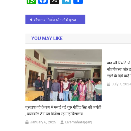
Post
शौचालय निर्माण घोटाले में प्रधान पर एफआईआर व सचिव निलंबित
navigation
YOU MAY LIKE
बाढ़ की स्थिति स
सोहगीबरवा और झु
रहने के दिये कड़े न
July 7, 202
प्रकाश पर्व के रूप में मनाई गई गुरु गोविंद सिंह की जयंती
, वालीबॉल टीम का विजेता रहा महाविद्यालय
January 6, 2025
Livemaharajganj