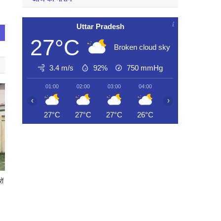
Uttar Pradesh
27°C
Broken cloud sky
3.4 m/s
92%
750
mmHg
01:00
02:00
03:00
04:00
05:00
06:00
‹
›
27°C
27°C
27°C
26°C
26°C
27°C
ों