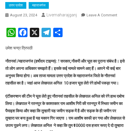
उत्तर प्रदेश
महाराजगंज
Livemaharajganj
On
August 23, 2024
Leave A Comment
एंटी
करप्शन
WhatsApp
Facebook
X
Telegram
Share
टीम
ने
उमेश चन्द्र त्रिपाठी
नौतनवां
के
नौतनवां /महराजगंज (हर्षोदय टाइम्स): ! सरकार,नौकरी और घूस का पुराना संबंध है। इसे
लेखपाल
तो लोग अपना अधिकार समझते हैं। इसके कई मामले सामने आए हैं। आपने भी कई बार
अनिल
को
अनुभव किया होगा। अब ताजा मामला उत्तर प्रदेश के महाराजगंज जिले के नौतनवां
दस
तहसील का है। जहां आज लेखपाल अनिल 10 हजार घूस लेते रंगे हांथों पकड़ा गया।
हजार
रिश्वत
एंटीकरप्शन की टीम ने घूस लेते हुए नौतनवां तहसील के लेखपाल अनिल को रंगे
हाथ दबोच
लेते
लिया। लेखपाल ने रतनपुर के काश्तकार राम आशीष गिरी की रतनपुर में स्थित जमीन का
दबोचा,
पैमाइश किया और कहा कि तुम्हारी यह जमीन सड़क में है और सड़क के ही जमीन पर
मुकदमा
तुम्हारा घर बना हुआ है यह मकान गिर जाएगा । राम आशीष काफी डर गया और लेखपाल से
दर्ज
उपाय पूछने लगा। लेखपाल अनिल ने कहा कि तुम ₹10000 दस हजार रूपए दे दो तुम्हारा