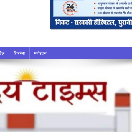
खेल
बिज़नेस
मनोरंजन