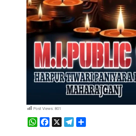
Post Views:
801
WhatsApp
Facebook
X
Telegram
Share